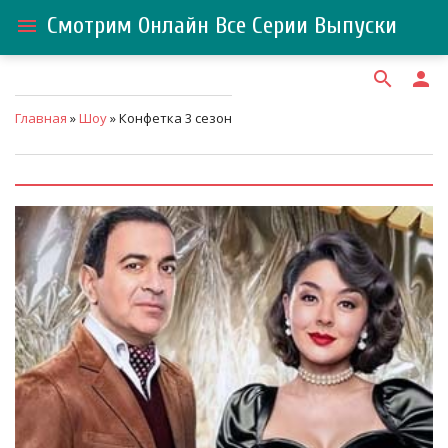
Смотрим Онлайн Все Серии Выпуски
menu
search
person
Главная
»
Шоу
» Конфетка 3 сезон