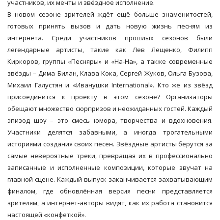
участников, их мечты и звёздное исполнение.
В новом сезоне зрителей ждёт ещё больше знаменитостей,
готовых принять вызов и дать новую жизнь песням из
интернета. Среди участников прошлых сезонов были
легендарные артисты, такие как Лев Лещенко, Филипп
Киркоров, группы «Песняры» и «На-На», а также современные
звёзды – Дима Билан, Клава Кока, Сергей Жуков, Ольга Бузова,
Михаил Галустян и «Иванушки International». Кто же из звёзд
присоединится к проекту в этом сезоне? Организаторы
обещают множество сюрпризов и неожиданных гостей. Каждый
эпизод шоу – это смесь юмора, творчества и вдохновения.
Участники делятся забавными, а иногда трогательными
историями создания своих песен. Звёздные артисты берутся за
самые невероятные треки, превращая их в профессионально
записанные и исполненные композиции, которые звучат на
главной сцене. Каждый выпуск заканчивается захватывающим
финалом, где обновлённая версия песни представляется
зрителям, а интернет-авторы видят, как их работа становится
настоящей «конфеткой».