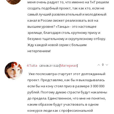
меня очень радует то, что именно на ТнТ решили
создать подобный проект, так как кто, если не
самый лучший развлекательный и молодёжный
канал в России сможет реализовать всё на
высшем уровне? «Танцы» - это настоящее
зрелище, благодаря столь крупному призу и
безумно тщательному и скрупулезному отбору.
Жду каждой новой серии с большим
нетерпением!
4
Tutta
[
Материал
]
0
(2014-08-21 13:22)
Уже послезавтра стартует этот долгожданный
проект. Представляю, как бы я выкладывалась
если бы на кону стоял приз в размере 3 000 000
рублей. Поэтому думаю страсти будут накалены
до предела. Единственное, что мне не понятно,
каким образом будут участвовать в одном
конкурсе люди как с профессиональной