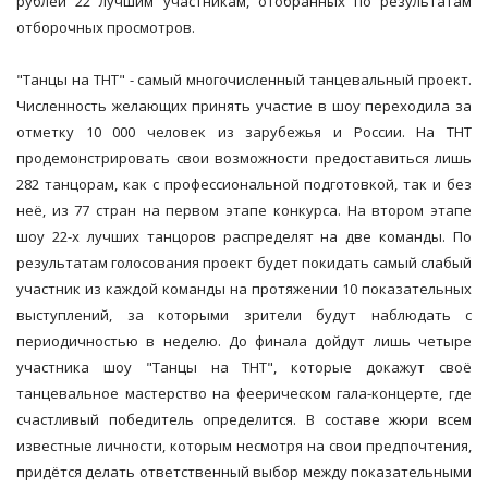
рублей 22 лучшим участникам, отобранных по результатам
отборочных просмотров.
"Танцы на ТНТ" - самый многочисленный танцевальный проект.
Численность желающих принять участие в шоу переходила за
отметку 10 000 человек из зарубежья и России. На ТНТ
продемонстрировать свои возможности предоставиться лишь
282 танцорам, как с профессиональной подготовкой, так и без
неё, из 77 стран на первом этапе конкурса. На втором этапе
шоу 22-х лучших танцоров распределят на две команды. По
результатам голосования проект будет покидать самый слабый
участник из каждой команды на протяжении 10 показательных
выступлений, за которыми зрители будут наблюдать с
периодичностью в неделю. До финала дойдут лишь четыре
участника шоу "Танцы на ТНТ", которые докажут своё
танцевальное мастерство на феерическом гала-концерте, где
счастливый победитель определится. В составе жюри всем
известные личности, которым несмотря на свои предпочтения,
придётся делать ответственный выбор между показательными