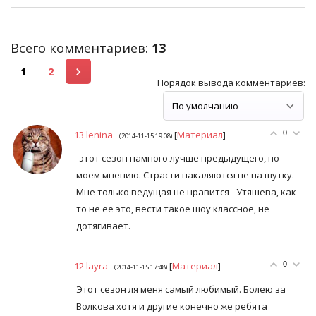
Всего комментариев
:
13
1
2
Порядок вывода комментариев:
13
lenina
[
Материал
]
0
(2014-11-15 19:08)
этот сезон намного лучше предыдущего, по-
моем мнению. Страсти накаляются не на шутку.
Мне только ведущая не нравится - Утяшева, как-
то не ее это, вести такое шоу классное, не
дотягивает.
12
layra
[
Материал
]
0
(2014-11-15 17:48)
Этот сезон ля меня самый любимый. Болею за
Волкова хотя и другие конечно же ребята