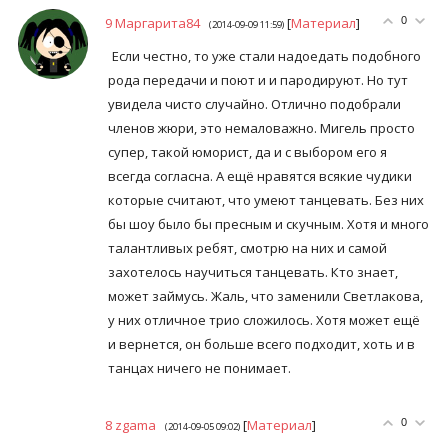
9
Маргарита84
[
Материал
]
0
(2014-09-09 11:59)
Если честно, то уже стали надоедать подобного
рода передачи и поют и и пародируют. Но тут
увидела чисто случайно. Отлично подобрали
членов жюри, это немаловажно. Мигель просто
супер, такой юморист, да и с выбором его я
всегда согласна. А ещё нравятся всякие чудики
которые считают, что умеют танцевать. Без них
бы шоу было бы пресным и скучным. Хотя и много
талантливых ребят, смотрю на них и самой
захотелось научиться танцевать. Кто знает,
может займусь. Жаль, что заменили Светлакова,
у них отличное трио сложилось. Хотя может ещё
и вернется, он больше всего подходит, хоть и в
танцах ничего не понимает.
8
zgama
[
Материал
]
0
(2014-09-05 09:02)