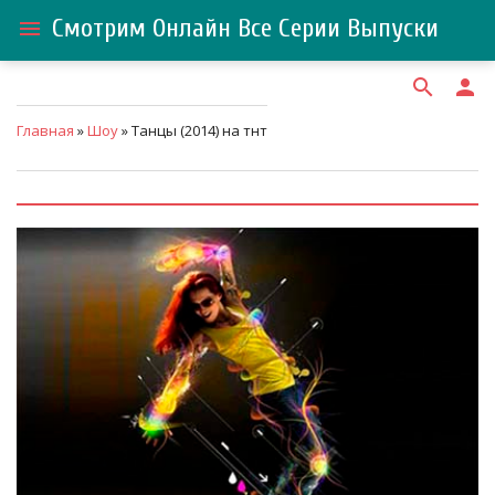
Смотрим Онлайн Все Серии Выпуски
menu
search
person
Главная
»
Шоу
» Танцы (2014) на тнт