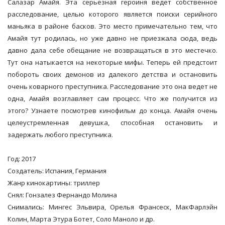
Салазар Амайя. Эта серьезная героиня ведет собственное
расследование, целью которого является поиски серийного
маньяка в районе басков. Это место примечательно тем, что
Амайя тут родилась, но уже давно не приезжала сюда, ведь
давно дала себе обещание не возвращаться в это местечко.
Тут она натыкается на некоторые мифы. Теперь ей предстоит
побороть своих демонов из далекого детства и остановить
очень коварного преступника. Расследование это она ведет не
одна, Амайя возглавляет сам процесс. Что же получится из
этого? Узнаете посмотрев кинофильм до конца. Амайя очень
целеустремленная девушка, способная остановить и
задержать любого преступника.
Год: 2017
Создатель: Испания, Германия
Жанр кинокартины: триллер
Снял: Гонзалез Фернандо Молина
Снимались: Мингес Эльвира, Орелья Франсеск, МакФарлэйн
Колин, Марта Этура Ботет, Соло Маноло и др.