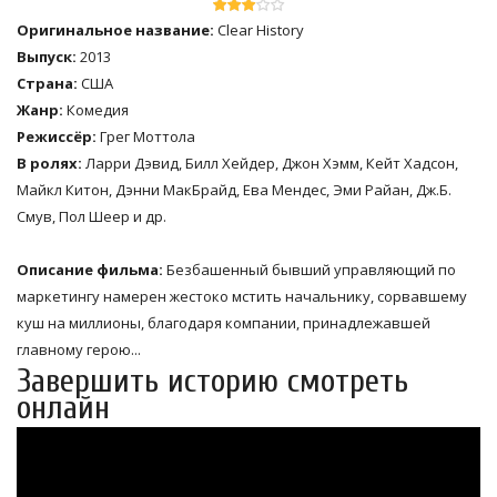
Оригинальное название:
Clear History
Выпуск:
2013
Страна:
США
Жанр:
Комедия
Режиссёр:
Грег Моттола
В ролях:
Ларри Дэвид, Билл Хейдер, Джон Хэмм, Кейт Хадсон,
Майкл Китон, Дэнни МакБрайд, Ева Мендес, Эми Райан, Дж.Б.
Смув, Пол Шеер и др.
Описание фильма:
Безбашенный бывший управляющий по
маркетингу намерен жестоко мстить начальнику, сорвавшему
куш на миллионы, благодаря компании, принадлежавшей
главному герою...
Завершить историю смотреть
онлайн