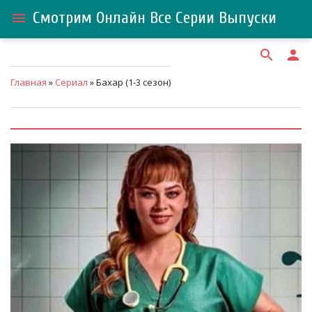
Смотрим Онлайн Все Серии Выпуски
menu
search
person
Главная
»
Сериал
» Бахар (1-3 сезон)