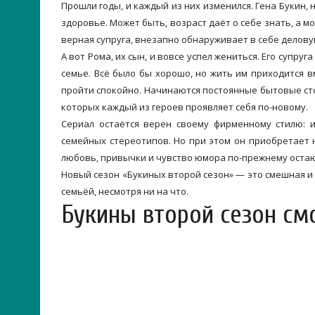
Прошли годы, и каждый из них изменился. Гена Букин,
здоровье. Может быть, возраст даёт о себе знать, а мо
верная супруга, внезапно обнаруживает в себе деловую
А вот Рома, их сын, и вовсе успел жениться. Его супр
семье. Всё было бы хорошо, но жить им приходится в
пройти спокойно. Начинаются постоянные бытовые сто
которых каждый из героев проявляет себя по-новому.
Сериал остаётся верен своему фирменному стилю: и
семейных стереотипов. Но при этом он приобретает 
любовь, привычки и чувство юмора по-прежнему остаю
Новый сезон «Букиных второй сезон» — это смешная и 
семьёй, несмотря ни на что.
Букины второй сезон см