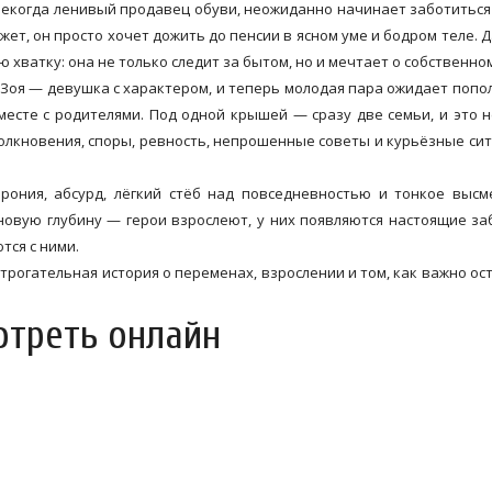
 некогда ленивый продавец обуви, неожиданно начинает заботиться
жет, он просто хочет дожить до пенсии в ясном уме и бодром теле. Д
 хватку: она не только следит за бытом, но и мечтает о собственном
уга Зоя — девушка с характером, и теперь молодая пара ожидает попо
месте с родителями. Под одной крышей — сразу две семьи, и это 
лкновения, споры, ревность, непрошенные советы и курьёзные сит
рония, абсурд, лёгкий стёб над повседневностью и тонкое выс
новую глубину — герои взрослеют, у них появляются настоящие за
тся с ними.
трогательная история о переменах, взрослении и том, как важно ос
отреть онлайн