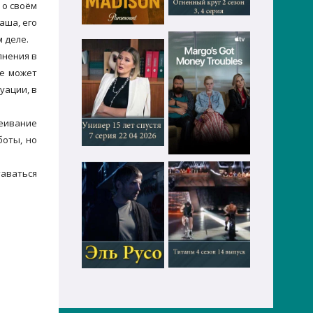
 о своём
аша, его
 деле.
лнения в
не может
уации, в
меивание
боты, но
таваться