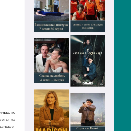
иных, по
ается на
 раньше.