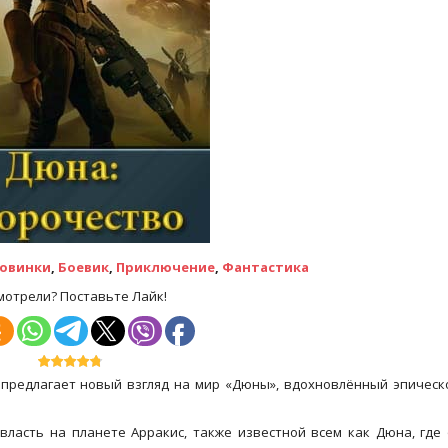
овинки
,
Боевик
,
Приключение
,
Фантастика
мотрели? Поставьте Лайк!
 предлагает новый взгляд на мир «Дюны», вдохновлённый эпическ
власть на планете Арракис, также известной всем как Дюна, где