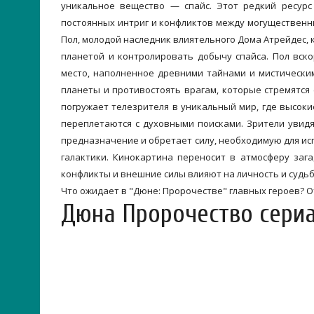
уникальное вещество — спайс. Этот редкий ресурс
постоянных интриг и конфликтов между могущественн
Пол, молодой наследник влиятельного Дома Атрейдес, 
планетой и контролировать добычу спайса. Пол вско
место, наполненное древними тайнами и мистически
планеты и противостоять врагам, которые стремятся
погружает телезрителя в уникальный мир, где высоки
переплетаются с духовными поисками. Зрители увид
предназначение и обретает силу, необходимую для ис
галактики. Кинокартина переносит в атмосферу заг
конфликты и внешние силы влияют на личность и судь
Что ожидает в "Дюне: Пророчестве" главных героев? О
Дюна Пророчество сериа