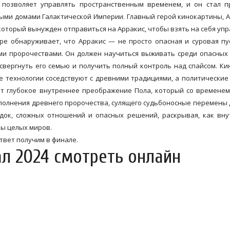
 позволяет управлять пространственным временем, и он стал п
ыми домами Галактической Империи. Главный герой кинокартины, 
который вынужден отправиться на Арракис, чтобы взять на себя уп
ре обнаруживает, что Арракис — не просто опасная и суровая пу
ми пророчествами. Он должен научиться выживать среди опасных
 свергнуть его семью и получить полный контроль над спайсом. К
е технологии соседствуют с древними традициями, а политические
ят глубокое внутреннее преображение Пола, который со времене
полнения древнего пророчества, сулящего судьбоносные перемены 
адок, сложных отношений и опасных решений, раскрывая, как вн
бы целых миров.
твет получим в финале.
л 2024 смотреть онлайн