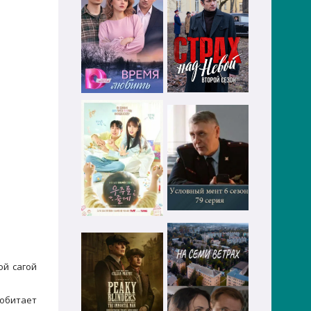
ой сагой
 обитает