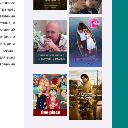
ричиной
Атрейдес
равление
стыня, а
 условий
инофильм
 интриги
м поймет
для всей
утренние