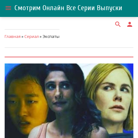
Смотрим Онлайн Все Серии Выпуски
menu
search
person
Главная
»
Сериал
» Экспаты