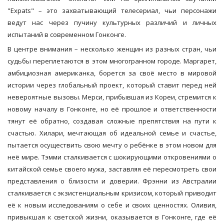
"Expats" – это захватывающий телесериал, чьи персонажи
ведут нас через пучину культурных различий и личных
испытаний в современном Гонконге.
В центре внимания – несколько женщин из разных стран, чьи
судьбы переплетаются в этом многогранном городе. Маргарет,
амбициозная американка, борется за своё место в мировой
истории через глобальный проект, который ставит перед ней
невероятные вызовы. Мерси, прибывшая из Кореи, стремится к
новому началу в Гонконге, но её прошлое и ответственности
тянут её обратно, создавая сложные препятствия на пути к
счастью. Хилари, мечтающая об идеальной семье и счастье,
пытается осуществить свою мечту о ребёнке в этом новом для
неё мире. Тэмми сталкивается с шокирующими откровениями о
китайской семье своего мужа, заставляя её пересмотреть свои
представления о близости и доверии. Фрэнни из Австралии
сталкивается с экзистенциальным кризисом, который приводит
её к новым исследованиям о себе и своих ценностях. Оливия,
привыкшая к светской жизни, оказывается в Гонконге, где её