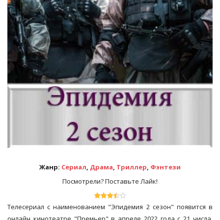
Жанр:
Сериал
,
Драма
,
Триллер
,
Фэнтези
Посмотрели? Поставьте Лайк!
Телесериал с наименованием "Эпидемия 2 сезон" появится в
онлайн кинотеатре "Премьер" в апреле 2022 года с 21 числа.