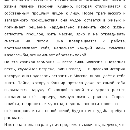
жизни главной героини, Кушнир, которая сталкивается с
собственным прошлым лицом к лицу. После трагического и
загадочного происшествия она чудом остаётся в живых и
принимает решение кардинально изменить свою жизнь:
отпустить прошлое, жить честно, ярко и не откладывать
счастье на потом. Она возвращается к работе,
восстанавливает себя, наполняет каждый день смыслом.
Казалось бы, всё начинает обретать покой.
Но эта хрупкая гармония — всего лишь иллюзия. Внезапная
весть, случайная встреча, один взгляд — и далекая история,
которую она надеялась оставить в Москве, вновь даёт о себе
знать. Тайна, которую Кушнир прятала даже от самой себя,
вырывается наружу. С каждой серией эта угроза растёт,
затрагивая всё: карьеру, личную жизнь, родных. Старые
ошибки, непрожитые чувства, недосказанности прошлого —
всё возвращается с новой силой, будто сама судьба требует
расплаты.
И вот она снова на распутье: продолжать молчать, надеясь, что