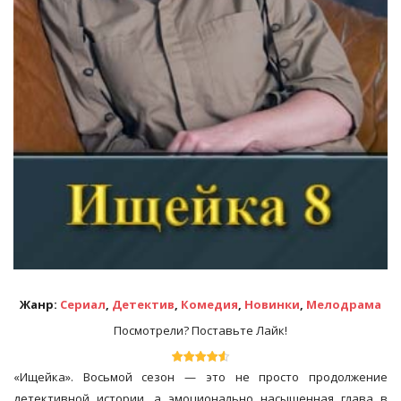
Жанр:
Сериал
,
Детектив
,
Комедия
,
Новинки
,
Мелодрама
Посмотрели? Поставьте Лайк!
«Ищейка». Восьмой сезон — это не просто продолжение
детективной истории, а эмоционально насыщенная глава в