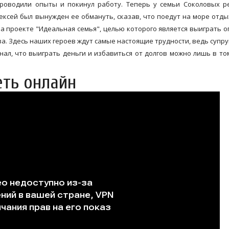
проводили опыты и покинул работу. Теперь у семьи Соколовых 
лексей был вынужден ее обмануть, сказав, что поедут на море отды
на проекте "Идеальная семья", целью которого является выиграть 
а. Здесь наших героев ждут самые настоящие трудности, ведь супру
знал, что выиграть деньги и избавиться от долгов можно лишь в то
еть онлайн