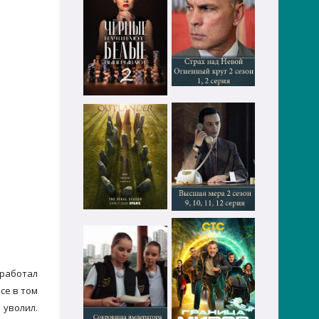
 работал
се в том
 уволил.