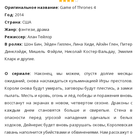
Оригинальное название:
Game of Thrones 4
Год:
2014
Страна:
США
Жанр:
фэнтези, драма
Режиссер:
Алан Тейлор
В ролях:
Шон Бин, Эйден Гиллен, Лина Хиди, Айэйн Глен, Питер
Динклэйдж, Мишель Фэйрли, Николай Костер-Вальдау, Эмилия
Кларк и другие.
О сериале:
Наконец, мы можем, спустя долгие месяцы
ожиданий, снова наслаждаться кульминацией Игры престолов.
Короли снова будут умирать, заговоры будут плестись, а замки
пылать. Месть и кровь, огонь и лёд, победы и поражения вновь
восстанут на экранах в новом, четвертом сезоне. Драконы с
каждым днем становятся больше и свирепые. Стена в
опасности перед угрозой нападения одичалых и белых
ходоков, Дейнерис будет вновь разрушать оковы, Королевская
гавань наполнится убийствами и обвинениями. Нам расскажут о