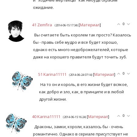
ожидание.
41
Zemfira
[
Материал
]
0
(2014-06-15 17:34)
Вы считаете быть королем так просто? Казалось
бы - правь себе мудро и все будет хорошо,
однако есть много недоброжелателей, которые
даже на хорошего правителя будут точить зуб.
51
Karina11111
[
Материал
]
0
(2014-06-24 07:14)
На то он и король, в его жизни будет всякое,
как добро и зло, как, в принципе и в любой
другой жизни.
40
Karina11111
[
Материал
]
0
(2014-06-15 16:24)
Драконы, замки, короли, казалось бы - очень
романтично. Однако в сериале присутствует не