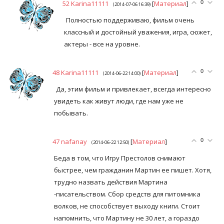
52
Karina11111
[
Материал
]
0
(2014-07-06 16:39)
Полностью поддерживаю, фильм очень
классный и достойный уважения, игра, сюжет,
актеры - все на уровне.
48
Karina11111
[
Материал
]
0
(2014-06-22 14:00)
Да, этим фильм и привлекает, всегда интересно
увидеть как живут люди, где нам уже не
побывать.
47
nafanay
[
Материал
]
0
(2014-06-22 12:50)
Беда в том, что Игру Престолов снимают
быстрее, чем гражданин Мартин ее пишет. Хотя,
трудно назвать действия Мартина
-писательством. Сбор средств для питомника
волков, не способствует выходу книги. Стоит
напомнить, что Мартину не 30 лет, а гораздо