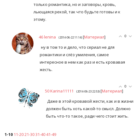
только романтика, но и заговоры, кровь,
льющаяся рекой, так что будьте готовы и к
этому.
46
lenina
[
Материал
]
0
(2014-06-22 11:14)
ну в том то и дело, что сериал не для
романтики и слёз умиления, самое
интересное в нем как раз и есть кровавая
жесть.
0
50
Karina11111
[
Материал
]
(2014-06-23 22:53)
Даже в этой кровавой жести, как и в жизни
должен быть хоть какой-то смысл. Должно
быть что-то такое, ради чего стоит жить.
1-10
11-20
21-30
31-40
41-49