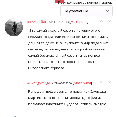
Порядок вывода комментариев:
55
Arhroffail
[
Материал
]
0
(2014-07-15 13:08)
Это самый ужасный сезон в истории этого
сериала, создатели если Вы решили экономить
деньги то даже не выпускайте в мир подобных
сезонов, самый нудный самый разбавленный
самый бессмысленный сезон испортил все
впечатления от этого просто невероятно
интересного сериала.
49
vergovergo
[
Материал
]
0
(2014-06-23 20:00)
Раньше я представить не могла, как Джорджа
Мартина можно экранизировать, но фильм
получился классным! С удовольствием смотрю