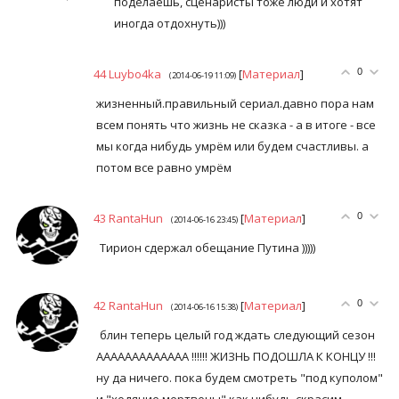
поделаешь, сценаристы тоже люди и хотят
иногда отдохнуть)))
44
Luybo4ka
[
Материал
]
0
(2014-06-19 11:09)
жизненный.правильный сериал.давно пора нам
всем понять что жизнь не сказка - а в итоге - все
мы когда нибудь умрём или будем счастливы. а
потом все равно умрём
43
RantaHun
[
Материал
]
0
(2014-06-16 23:45)
Тирион сдержал обещание Путина )))))
42
RantaHun
[
Материал
]
0
(2014-06-16 15:38)
блин теперь целый год ждать следующий сезон
ААААААААААААА !!!!!! ЖИЗНЬ ПОДОШЛА К КОНЦУ !!!
ну да ничего. пока будем смотреть "под куполом"
и "ходячие мертвецы" как нибудь скрасим