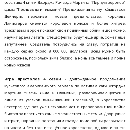
событиях 4 книги Джорджа Ричарда Мартина "Пир для воронов"
цикла "Песнь льда и пламени". Предсказания начнут сбываться:
Дейнерис переживет новые предательства, королева
Ланистеров сменится королевой моложе и более хитрее,
трехглазый ворон покажет свой подлинный облик и ,возможно,
научит Брана летать. Спецэффекты будут еще ярче, сюжет еще
запутаннее. Создатель потрудились на славу, потратив на
каждую серию около 8 000 000 долларов. Всем нужно быть
осторожнее, поскольку зима близко, а ночь все темнее и полна
новых ужасов.
Игра престолов 4 сезон
- долгожданное продолжение
культового американского сериала по мотивам саги Джорджа
Мартина "Песнь Льда и Пламени", разворачивающегося в
одном из уголков вымышленной Вселенной, в
королевстве
Вестерос, где вот уже несколько лет в кровопролитной войне
бьются за власть его самые могущественные семьи. Дворцовые
интриги, народные восстания и гражданские войны разрывают
на части и без того истощённое королевство, однако и за его