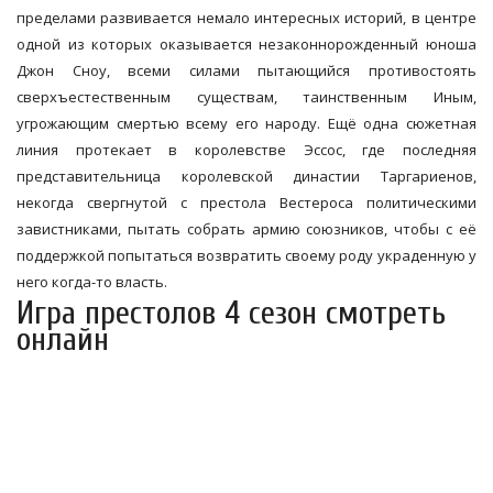
пределами развивается немало интересных историй, в центре
одной из которых оказывается незаконнорожденный юноша
Джон Сноу, всеми силами пытающийся противостоять
сверхъестественным существам, таинственным Иным,
угрожающим смертью всему его народу. Ещё одна сюжетная
линия протекает в королевстве Эссос, где последняя
представительница королевской династии Таргариенов,
некогда свергнутой с престола Вестероса политическими
завистниками, пытать собрать армию союзников, чтобы с её
поддержкой попытаться возвратить своему роду украденную у
него когда-то власть.
Игра престолов 4 сезон смотреть
онлайн