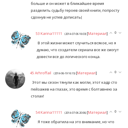
больше и он может в ближайшее время
разделить судьбу героев своей книги, попросту
сдохнув не успев дописать(
53
Karina11111
[
Материал
]
0
(2014-07-06 18:03)
В этой жизни может случиться всякое, но я
думаю, что создатели сериала все же смогут
довести все до логического конца.
45
Arhroffail
[
Материал
]
0
(2014-06-19 16:15)
Этот мы сезон тянули как могли, этот кадр сто
пейзажев на глазах, это время с болтавнею за
столах!
54
Karina11111
[
Материал
]
0
(2014-07-06 20:06)
Я тоже обратила на это внимание, но что