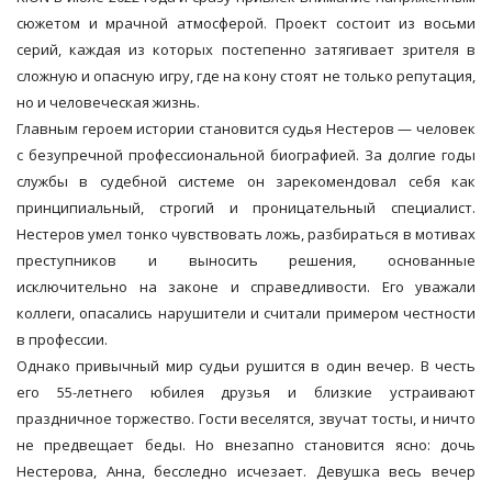
сюжетом и мрачной атмосферой. Проект состоит из восьми
серий, каждая из которых постепенно затягивает зрителя в
сложную и опасную игру, где на кону стоят не только репутация,
но и человеческая жизнь.
Главным героем истории становится судья Нестеров — человек
с безупречной профессиональной биографией. За долгие годы
службы в судебной системе он зарекомендовал себя как
принципиальный, строгий и проницательный специалист.
Нестеров умел тонко чувствовать ложь, разбираться в мотивах
преступников и выносить решения, основанные
исключительно на законе и справедливости. Его уважали
коллеги, опасались нарушители и считали примером честности
в профессии.
Однако привычный мир судьи рушится в один вечер. В честь
его 55-летнего юбилея друзья и близкие устраивают
праздничное торжество. Гости веселятся, звучат тосты, и ничто
не предвещает беды. Но внезапно становится ясно: дочь
Нестерова, Анна, бесследно исчезает. Девушка весь вечер