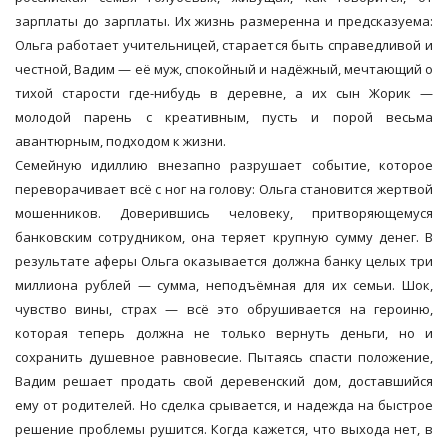
зарплаты до зарплаты. Их жизнь размеренна и предсказуема:
Ольга работает учительницей, старается быть справедливой и
честной, Вадим — её муж, спокойный и надёжный, мечтающий о
тихой старости где-нибудь в деревне, а их сын Жорик —
молодой парень с креативным, пусть и порой весьма
авантюрным, подходом к жизни.
Семейную идиллию внезапно разрушает событие, которое
переворачивает всё с ног на голову: Ольга становится жертвой
мошенников. Доверившись человеку, притворяющемуся
банковским сотрудником, она теряет крупную сумму денег. В
результате аферы Ольга оказывается должна банку целых три
миллиона рублей — сумма, неподъёмная для их семьи. Шок,
чувство вины, страх — всё это обрушивается на героиню,
которая теперь должна не только вернуть деньги, но и
сохранить душевное равновесие. Пытаясь спасти положение,
Вадим решает продать свой деревенский дом, доставшийся
ему от родителей. Но сделка срывается, и надежда на быстрое
решение проблемы рушится. Когда кажется, что выхода нет, в