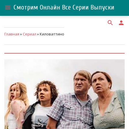
Смотрим Онлайн Все Серии Выпуски
menu
search
person
Главная
»
Сериал
» Киловаттино