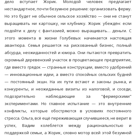
дело вступает Жорик. Молодой человек предлагает
нестандартное, почти безумное решение: организовать ферму.
Но это будет не обычное сельское хозяйство — они не станут
выращивать ни картошку, ни клубнику. Жорик убеждён: если
подойти к делу с фантазией, можно выращивать… деньги. С
этого момента в жизни Голубевых начинается настоящая
авантюра. Семья решается на рискованный бизнес, полный
абсурда, неожиданностей и юмора. Они пытаются превратить
скромный деревенский участок в процветающее предприятие,
где вместо грядок — странные конструкции, вместо удобрений
— инновационные идеи, а вместо спокойных сельских будней
— постоянный экшн. На их пути встают и законы рынка, и
конкуренты, и неожиданные визиты из налоговой, и соседи,
подозрительно наблюдающие за "фермерскими"
экспериментами. Но главное испытание — это внутренние
конфликты, которые обостряются в условиях постоянного
стресса. Ольга, всё ещё переживающая случившееся, не верит в
успех, Вадим колеблется между рациональностью и
поддержкой семьи, а Жорик, словно мотор всей этой безумной