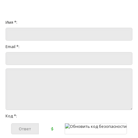
Имя *:
Email *:
Код *: