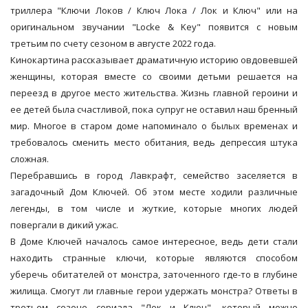
триллера "Ключи Локов / Ключ Лока / Лок и Ключ" или на
оригинальном звучании "Locke & Key" появится с новым
третьим по счету сезоном в августе 2022 года.
Кинокартина рассказывает драматичную историю овдовевшей
женщины, которая вместе со своими детьми решается на
переезд в другое место жительства. Жизнь главной героини и
ее детей была счастливой, пока супруг не оставил наш бренный
мир. Многое в старом доме напоминало о былых временах и
требовалось сменить место обитания, ведь депрессия штука
сложная.
Перебравшись в город Лавкрафт, семейство заселяется в
загадочный Дом Ключей. Об этом месте ходили различные
легенды, в том числе и жуткие, которые многих людей
повергали в дикий ужас.
В Доме Ключей началось самое интересное, ведь дети стали
находить странные ключи, которые являются способом
уберечь обитателей от монстра, заточенного где-то в глубине
жилища. Смогут ли главные герои удержать монстра? Ответы в
третьем сезоне сериала "Лок и Ключ", который можно