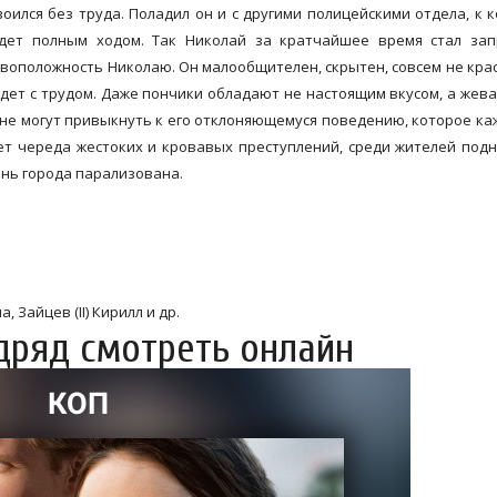
оился без труда. Поладил он и с другими полицейскими отдела, к 
идет полным ходом. Так Николай за кратчайшее время стал зап
ивоположность Николаю. Он малообщителен, скрытен, совсем не кра
дет с трудом. Даже пончики обладают не настоящим вкусом, а жев
и не могут привыкнуть к его отклоняющемуся поведению, которое ка
ет череда жестоких и кровавых преступлений, среди жителей под
знь города парализована.
 Зайцев (II) Кирилл и др.
одряд смотреть онлайн