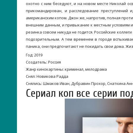
охотно с ним беседуют, и на новом месте Николай осв
прикомандирован, и расследование преступлений 
американским копом. Джон же, напротив, полная прот
внешним данным, и привыкание к местным условиям и
резинка совсем никуда не годится. Российские коллег
подозрительным. А тем временем в городе вспыхива
паника, они предпочитают не покидать свои дома. Жи
Год: 2019
Создатель: Россия
Жанр кинокартины: криминал, мелодрама
Снял: Новикова Радда
Снялись: Шмаков Иван, Дубравин Прохор, Снаткина Анна,
Сериал коп все серии п