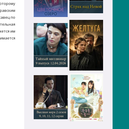
которому
равским
савец по
ательная
жется им
нимается