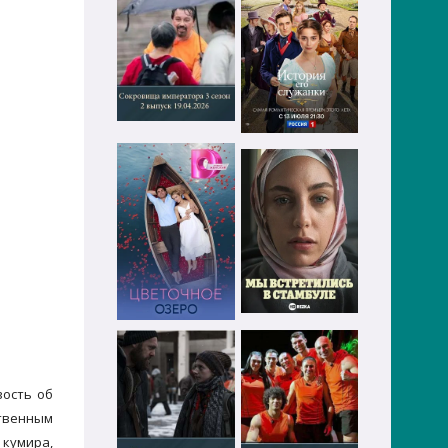
вость об
твенным
 кумира,