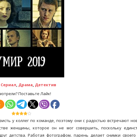
:
Сериал
,
Драма
,
Детектив
мотрели? Поставьте Лайк!
исть у коллег по команде, поэтому они с радостью встречают но
йстве женщины, которое он не мог совершить, поскольку единс
руг детства. Работая фотографом, парень делает снимки своего