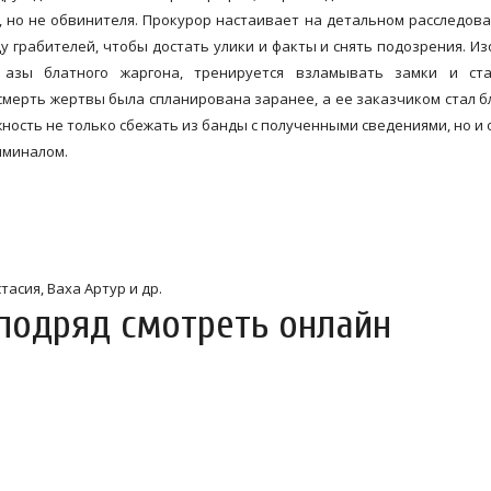
 но не обвинителя. Прокурор настаивает на детальном расследова
у грабителей, чтобы достать улики и факты и снять подозрения. И
 азы блатного жаргона, тренируется взламывать замки и ста
смерть жертвы была спланирована заранее, а ее заказчиком стал б
ность не только сбежать из банды с полученными сведениями, но и 
иминалом.
асия, Ваха Артур и др.
 подряд смотреть онлайн