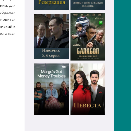
нии, для
зображая
новится
лизкий к
остаться