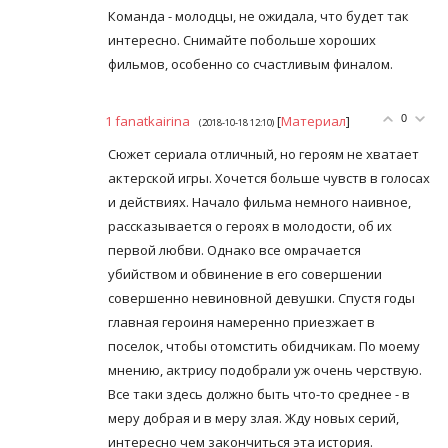
Команда - молодцы, не ожидала, что будет так
интересно. Снимайте побольше хороших
фильмов, особенно со счастливым финалом.
1
fanatkairina
[
Материал
]
0
(2018-10-18 12:10)
Сюжет сериала отличный, но героям не хватает
актерской игры. Хочется больше чувств в голосах
и действиях. Начало фильма немного наивное,
рассказывается о героях в молодости, об их
первой любви. Однако все омрачается
убийством и обвинение в его совершении
совершенно невиновной девушки. Спустя годы
главная героиня намеренно приезжает в
поселок, чтобы отомстить обидчикам. По моему
мнению, актрису подобрали уж очень черствую.
Все таки здесь должно быть что-то среднее - в
меру добрая и в меру злая. Жду новых серий,
интересно чем закончиться эта история.