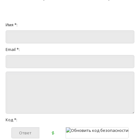
Имя *:
Email *:
Код *: