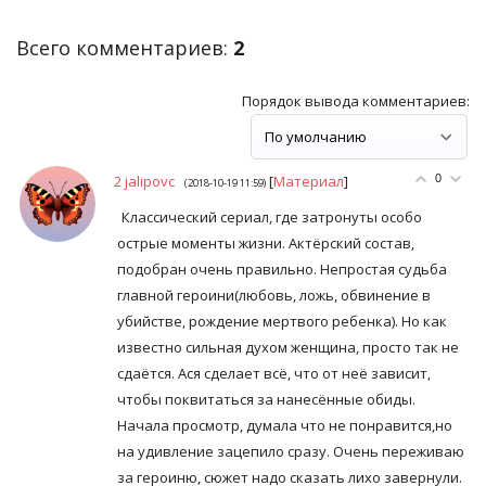
Всего комментариев
:
2
Порядок вывода комментариев:
2
jalipovc
[
Материал
]
0
(2018-10-19 11:59)
Классический сериал, где затронуты особо
острые моменты жизни. Актёрский состав,
подобран очень правильно. Непростая судьба
главной героини(любовь, ложь, обвинение в
убийстве, рождение мертвого ребенка). Но как
известно сильная духом женщина, просто так не
сдаётся. Ася сделает всё, что от неё зависит,
чтобы поквитаться за нанесённые обиды.
Начала просмотр, думала что не понравится,но
на удивление зацепило сразу. Очень переживаю
за героиню, сюжет надо сказать лихо завернули.