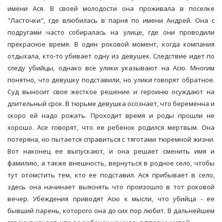
имени Ася. В своей молодости она проживала в поселке
"Ласточки", где влюбилась в парня по имени Андрей. Она с
подругами часто собиралась на улице, где они проводили
прекрасное время. В один роковой момент, когда компания
отдыхала, кто-то убивает одну из девушек. Следствие идет по
следу убийцы, однако все улики указывают на Асю. Многим
понятно, что девушку подставили, но улики говорят обратное.
Суд выносит свое жесткое решение и героиню осуждают на
длительный срок. В тюрьме девушка осознает, что беременна и
скоро ей надо рожать. Проходит время и роды прошли не
хорошо. Асе говорят, что ее ребенок родился мертвым. Она
потеряна, но пытается справиться с тяготами тюремной жизни.
Вот наконец ее выпускают, и она решает сменить имя и
фамилию, а также внешность, вернуться в родное село, чтобы
тут отомстить тем, кто ее подставил. Ася прибывает в село,
здесь она начинает выяснять что произошло в тот роковой
вечер. Убеждения приводят Асю к мысли, что убийца - ее
бывший парень, которого она до сих пор любит. В дальнейшем