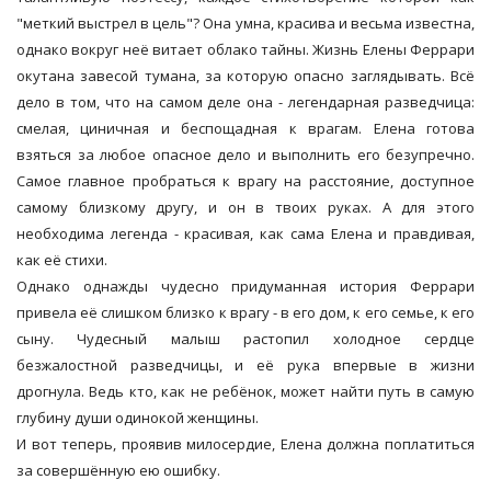
"меткий выстрел в цель"? Она умна, красива и весьма известна,
однако вокруг неё витает облако тайны. Жизнь Елены Феррари
окутана завесой тумана, за которую опасно заглядывать. Всё
дело в том, что на самом деле она - легендарная разведчица:
смелая, циничная и беспощадная к врагам. Елена готова
взяться за любое опасное дело и выполнить его безупречно.
Самое главное пробраться к врагу на расстояние, доступное
самому близкому другу, и он в твоих руках. А для этого
необходима легенда - красивая, как сама Елена и правдивая,
как её стихи.
Однако однажды чудесно придуманная история Феррари
привела её слишком близко к врагу - в его дом, к его семье, к его
сыну. Чудесный малыш растопил холодное сердце
безжалостной разведчицы, и её рука впервые в жизни
дрогнула. Ведь кто, как не ребёнок, может найти путь в самую
глубину души одинокой женщины.
И вот теперь, проявив милосердие, Елена должна поплатиться
за совершённую ею ошибку.