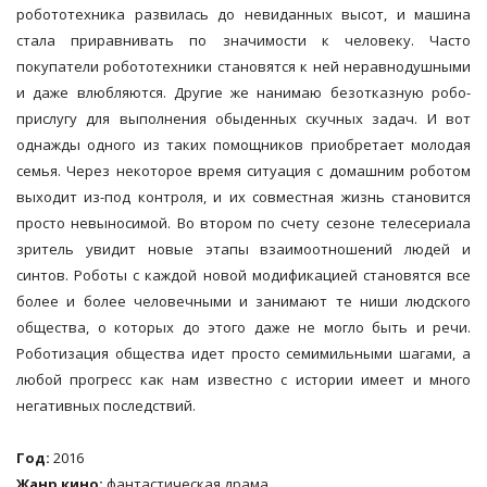
робототехника развилась до невиданных высот, и машина
стала приравнивать по значимости к человеку. Часто
покупатели робототехники становятся к ней неравнодушными
и даже влюбляются. Другие же нанимаю безотказную робо-
прислугу для выполнения обыденных скучных задач. И вот
однажды одного из таких помощников приобретает молодая
семья. Через некоторое время ситуация с домашним роботом
выходит из-под контроля, и их совместная жизнь становится
просто невыносимой. Во втором по счету сезоне телесериала
зритель увидит новые этапы взаимоотношений людей и
синтов. Роботы с каждой новой модификацией становятся все
более и более человечными и занимают те ниши людского
общества, о которых до этого даже не могло быть и речи.
Роботизация общества идет просто семимильными шагами, а
любой прогресс как нам известно с истории имеет и много
негативных последствий.
Год:
2016
Жанр кино:
фантастическая драма