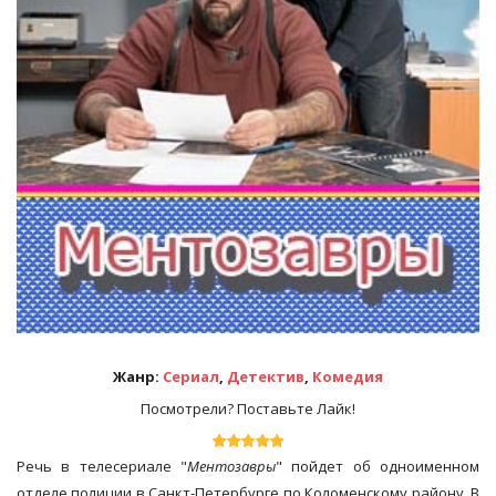
Жанр:
Сериал
,
Детектив
,
Комедия
Посмотрели? Поставьте Лайк!
Речь в телесериале "
Ментозавры
" пойдет об одноименном
отделе полиции в Санкт-Петербурге по Коломенскому району. В