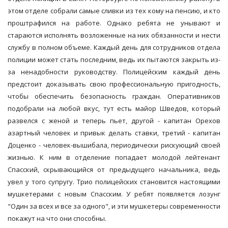
этом отделе собрали самые сливки из тех кому на пенсию, и кто
проштрафился на работе. Однако ребята не унывают и
стараются исполнять возложенные на них обязанности и нести
службу в полном объеме. Каждый день для сотрудников отдела
полиции может стать последним, ведь их пытаются закрыть из-
за ненадобности руководству. Полицейским каждый день
предстоит доказывать свою профессиональную пригодность,
чтобы обеспечить безопасность граждан. Оперативников
подобрали на любой вкус, тут есть майор Шведов, который
развелся с женой и теперь пьет, другой - капитан Орехов
азартный человек и привык делать ставки, третий - капитан
Доценко - человек-вышибала, периодически рискующий своей
жизнью. К ним в отделение попадает молодой лейтенант
Спасский, скрывающийся от предыдущего начальника, ведь
увел у того супругу. Трио полицейских становится настоящими
мушкетерами с новым Спасским. У ребят появляется лозунг
"Один за всех и все за одного", и эти мушкетеры современности
покажут на что они способны.