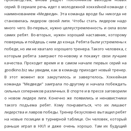
серий. В сериале речь идет о молодежной хоккейной команде с
наименованием «Медведи». Эта команда вроде бы никогда не
становилась лидером своей лиги. Чтобы стать лидером надо
много чего. Во-первых, нужно целеустремленность и сила воли
самих ребят. Во-вторых, нужен хороший наставник, которому
поверишь и пойдешь с ним до конца. Ребята были устремлены к
победе, но им не хватало хорошего тренера. Такого человека, с
которым ребята заиграют по-новому и покажут свои лучшие
качества. Проходит время и в самом начале первых серий на
goodkino.biz мы увидим, как в команду приходит новый тренер.
В этот момент все закрутилось и завертелось. Хоккейная
команда "Медведи" заиграла по-другому и начала побеждать
сильных соперников различных. В спорте и в прессе заговорили
о новом лидере лиги. Конечно же появились и ненавистники
такого подъема ребят. Кому понравиться, что их лишают
лидерства и лавров победы. Тренер безусловно вытащил ребят
на новые позиции в турнирной таблице. Он человек, который
раньше играл в НХЛ и даже очень хорошо. Там их будущий