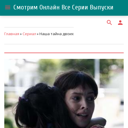
Смотрим Онлайн Все Серии Выпуски
menu
search
person
Главная
»
Сериал
» Наша тайна двоих