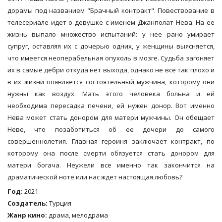
дорамы под названием "Брачный контракт". Повествование в
телесериале идет о девушке с именем Джанполат Нева. На ее
жизнь выпало множество испытаний: у нее рано умирает
супруг, оставляя их с дочерью одних, у женщины выясняется,
что имеется неоперабельная опухоль в мозге. Судьба загоняет
их в самые дебри откуда нет выхода, однако не все так плохо и
в их жизни появляется состоятельный мужчина, которому они
нужны как воздух. Мать этого человека больна и ей
необходима пересадка печени, ей нужен донор. Вот именно
Нева может стать донором для матери мужчины. Он обещает
Неве, что позаботиться об ее дочери до самого
совершеннолетия. Главная героиня заключает контракт, по
которому она после смерти обязуется стать донором для
матери богача. Неужели все именно так закончится на
драматической ноте или нас ждет настоящая любовь?
Год:
2021
Создатель:
Турция
Жанр кино:
драма, мелодрама