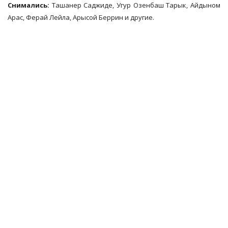
Снимались:
Ташанер Саджиде, Угур Озенбаш Тарык, Айдыном
Арас, Ферай Лейла, Арысой Беррин и другие.