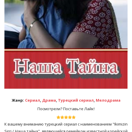
Жанр:
Сериал
,
Драма
,
Турецкий сериал
,
Мелодрама
Посмотрели? Поставьте Лайк!
К вашему вниманию турецкий сериал с наименованием "Ikimizin
Sirri / Наша тайна", являющийся ремейком известной корейской