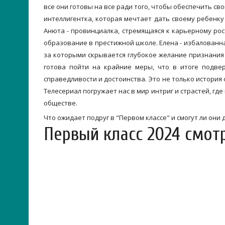
все они готовы на все ради того, чтобы обеспечить с
интеллигентка, которая мечтает дать своему ребенк
Анюта - провинциалка, стремящаяся к карьерному рос
образование в престижной школе. Елена - избалованна
за которыми скрывается глубокое желание признания 
готова пойти на крайние меры, что в итоге подве
справедливости и достоинства. Это не только история 
Телесериал погружает нас в мир интриг и страстей, г
обществе.
Что ожидает подруг в "Первом классе" и смогут ли они
Первый класс 2024 смот