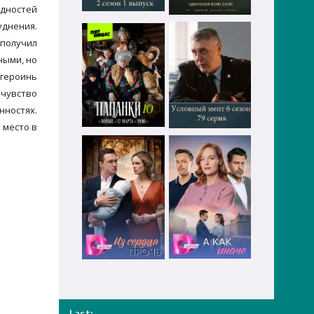
удностей
уднения.
 получил
ными, но
 героинь
 чувство
нностях.
 место в