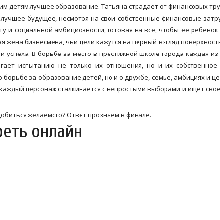
воим детям лучшее образование. Татьяна страдает от финансовых тр
у лучшее будущее, несмотря на свои собственные финансовые затр
ту и социальной амбициозности, готовая на все, чтобы ее ребенок
я жена бизнесмена, чьи цели кажутся на первый взгляд поверхност
и успеха. В борьбе за место в престижной школе города каждая из
ргает испытанию не только их отношения, но и их собственное
о борьбе за образование детей, но и о дружбе, семье, амбициях и це
де каждый персонаж сталкивается с непростыми выборами и ищет свое
 добиться желаемого? Ответ прознаем в финале.
реть онлайн