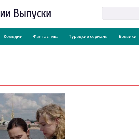
рии Выпуски
Комедии
Фантастика
Турецкие сериалы
Боевики