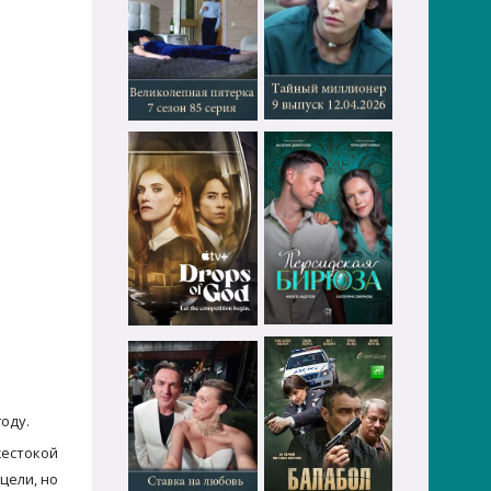
оду.
жестокой
цели, но