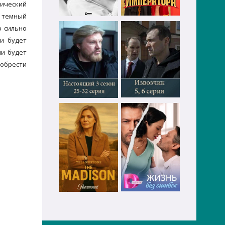
тический
й темный
р сильно
ти будет
ли будет
 обрести