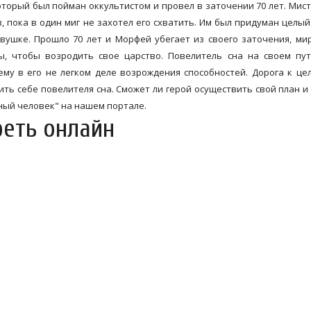
оторый был пойман оккультистом и провел в заточении 70 лет. Мис
, пока в один миг не захотел его схватить. Им был придуман целы
овушке. Прошло 70 лет и Морфей убегает из своего заточения, ми
ы, чтобы возродить свое царство. Повелитель сна на своем пу
му в его не легком деле возрождения способностей. Дорога к це
ть себе повелителя сна. Сможет ли герой осуществить свой план и
ный человек" на нашем портале.
реть онлайн