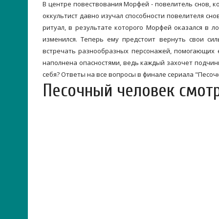
В центре повествования Морфей - повелитель снов, к
оккультист давно изучал способности повелителя снов
ритуал, в результате которого Морфей оказался в л
изменился. Теперь ему предстоит вернуть свои сил
встречать разнообразных персонажей, помогающих е
наполнена опасностями, ведь каждый захочет подчини
себя? Ответы на все вопросы в финале сериала "Песоч
Песочный человек смот