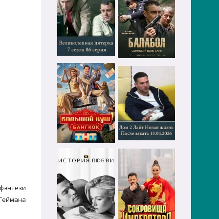
 фэнтези
 Геймана