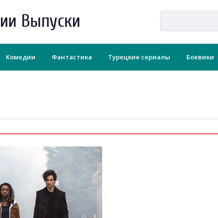
рии Выпуски
Комедии
Фантастика
Турецкие сериалы
Боевики