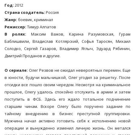
Год:
2012
Страна создатель:
Россия
Жанр:
боевик, криминал
Режиссер:
Тимур Алпатов
В ролях:
Максим Важов, Карина Разумовская, Гурам
Баблишвили, Владислав Котлярский, Софья Таросян, Михаил
Солодко, Сергей Газаров, Владимир Яглыч, Эдуард Рябинин,
Дмитрий Проданов и другие.
О сериале:
Олег
Резвов
не ожидал невероятных перемен. Еще
в юности, будучи мальчишкой, Олег угодил за решетку. После
отсидки все пошло своим чередом. Несмотря на криминальное
прошлое, Олегу удалось спокойно отслужить в армии и затем
поступить в ФСБ. Здесь его ждало тотальное подчинение
старшим чинам. Вскоре Олегу было поручено задание по
тайному внедрению в бизнес преступной группировки.
Мужчина начал активно готовить себя к исполнению новой
операции и вынужденно изменил личную жизнь. Он метался