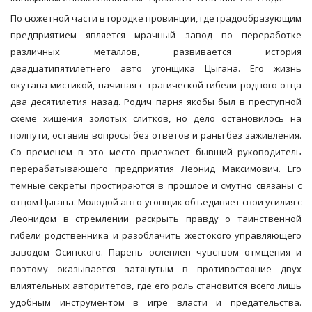
По сюжетной части в городке провинции, где градообразующим
предприятием является мрачный завод по переработке
различных металлов, развивается история
двадцатипятилетнего авто угонщика Цыгана. Его жизнь
окутана мистикой, начиная с трагической гибели родного отца
два десятилетия назад. Родич парня якобы был в преступной
схеме хищения золотых слитков, но дело остановилось на
полпути, оставив вопросы без ответов и раны без заживления.
Со временем в это место приезжает бывший руководитель
перерабатывающего предприятия Леонид Максимович. Его
темные секреты простираются в прошлое и смутно связаны с
отцом Цыгана. Молодой авто угонщик объединяет свои усилия с
Леонидом в стремлении раскрыть правду о таинственной
гибели родственника и разоблачить жестокого управляющего
заводом Осинского. Парень ослеплен чувством отмщения и
поэтому оказывается затянутым в противостояние двух
влиятельных авторитетов, где его роль становится всего лишь
удобным инструментом в игре власти и предательства.