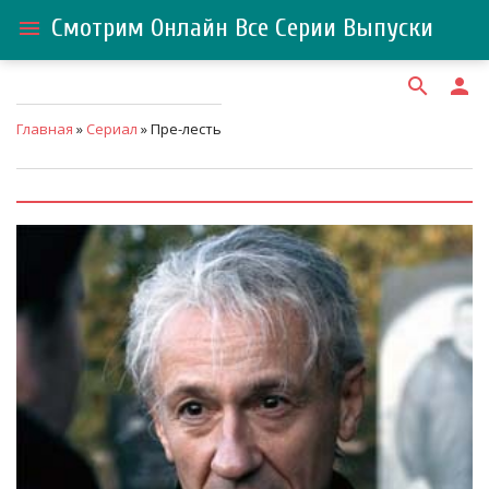
Смотрим Онлайн Все Серии Выпуски
menu
search
person
Главная
»
Сериал
» Пре-лесть