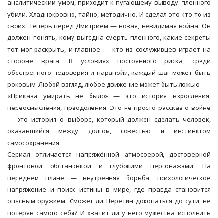
аналитическим умом, приходит к пугающему выводу: пленного
убили. Хладнокровно, тайно, методично. И сделал это кто-то из
своих. Теперь перед Дмитрием — новая, невидимая война. Он
должен понять, кому выгодна смерть пленного, какие секреты
тот мог раскрыть, и главное — кто из сослуживцев играет на
стороне врага. В условиях постоянного риска, среди
обострённого недоверия и паранойи, каждый шаг может быть
роковым. Любой взгляд, любое движение может быть ложью.
«Приказа умирать не было» — это история взросления,
переосмысления, преодоления. Это не просто рассказ о войне
— это история о выборе, который должен сделать человек,
оказавшийся между долгом, совестью и инстинктом
самосохранения.
Сериал отличается напряжённой атмосферой, достоверной
фронтовой обстановкой и глубокими персонажами. На
переднем плане — внутренняя борьба, психологическое
напряжение и поиск истины в мире, где правда становится
опасным оружием. Сможет ли Неретин докопаться до сути, не
потеряв самого себя? И хватит ли у него мужества исполнить