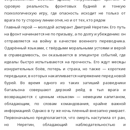
суровую реальность фронтовых будней и тонкую
психологическую игру, где опасность исходит не только от
врага по ту сторону линии огня, но и от тех, кто рядом
Главный герой — молодой аспирант Дмитрий Неретин. Его путь
на фронт начинается не по призыву, а по долгу и убеждению: он
отправляется на войну в качестве военного переводчика.
Одарённый языками, с твёрдыми моральными устоями и верой
в справедливость, он оказывается в эпицентре событий, где
идеалы быстро испытываются на прочность. Его ждут месяцы
изнурительных боёв, потерь и страха, но также — короткие
передышки, в которых накапливается напряжение перед новой
бурей. Во время одного из таких затиший разведчики
батальона совершают дерзкий рейд в тыл врага и
возвращаются с ценным «языком» — немецким капитаном,
обладающим, по словам командования, крайне важной
информацией. Однако в ту же ночь пленный внезапно умирает.
Первоначально предполагается, что смерть наступила от ран,
но Неретин, обладающий наблюдательностью и