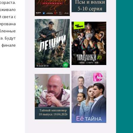
озраста.
ерживало
 света с
кирована
бленные
а. Будут
в финале