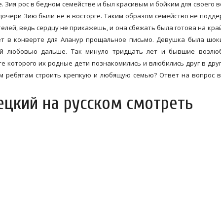
. Зия рос в бедном семействе и был красивым и бойким для своего в
 дочери Зию были не в восторге. Таким образом семейство не подд
елей, ведь сердцу не прикажешь, и она сбежать была готова на край
яет в конверте для Аланур прощальное письмо. Девушка была шо
оей любовью дальше. Так минуло тридцать лет и бывшие возлю
те которого их родные дети познакомились и влюбились друг в друг
м ребятам строить крепкую и любящую семью? Ответ на вопрос 
цкий на русском смотреть