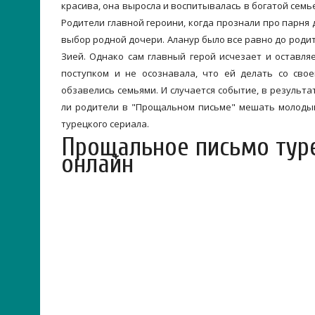
красива, она выросла и воспитывалась в богатой семье
Родители главной героини, когда прознали про парня
выбор родной дочери. Аланур было все равно до родит
Зией. Однако сам главный герой исчезает и оставл
поступком и не осознавала, что ей делать со св
обзавелись семьями. И случается событие, в результа
ли родители в "Прощальном письме" мешать молоды
турецкого сериала.
Прощальное письмо туре
онлайн