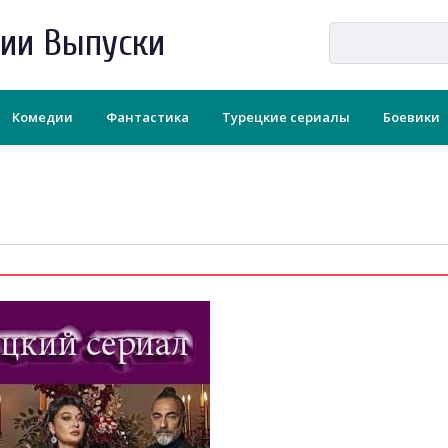
рии Выпуски
Комедии
Фантастика
Турецкие сериалы
Боевики