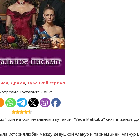
риал
,
Драма
,
Турецкий сериал
мотрели? Поставьте Лайк!
о" или на оригинальном звучании "Veda Mektubu" снят в жанре д
ыла история любви между девушкой Аланур и парнем Зией. Аланур 