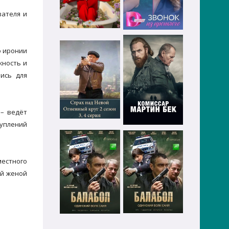
вателя и
о иронии
жность и
ись для
 – ведёт
туплений
местного
ей женой