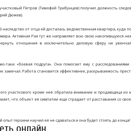
– участковый Петров (Тимофей Трибунцев) получил должность следо
трий Дюжев).
 В наследство от отца ей досталась ведомственная квартира, куда п
имира. Активная Рая тут же направляет всю свою накопившуюся не
вернуть отношения в исключительно деловую сферу не увенчал
ямо-таки «боевая подруга». Она помогает ему с расследованиями
 не замечал. Работа становится эффективнее, раскрываемость прес
нового участкового кроме неё обратила внимание и продавщица из 
имает, что объект её симпатии еще страдает от расставания со сво
й опыт героини научил её не сдаваться и она будет стоять до конца!
реть онлайн