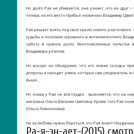
Но долго Рая не убивается, она узнает, что ее друг 
теперь на его место прибыл «новичок» Владимир (Дми
Рая решает взять под своё крыло нового участкового.
судьбы и поселили скромного и интеллигентного Влад
заботу в нужное русло. Многочисленные попытки 
Владимира успехом.
Но вскоре он обнаружил, что его новая соседка пр
допросы и находит улики, которых сам следователь и
выше…
Но снова у Раи не всё гладко - выясняется, что на 
магазина Ольга (Евгения Шипова). Кроме того Рая пон
(Ольга Ломоносова).
Но за любовь нужно бороться, это Рая знает! Неудачны
Ра-я-зн-ает-(2015) смот