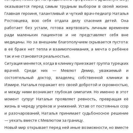
оказывается перед самым трудным выбором в своей жизни.
Главная героиня, талантливый и чуткий врач-педиатр Наталья
Ростовцева, всю себя отдала делу спасения детей. Она
работает без устали, готова жертвовать личным временем
ради маленьких пациентов и не представляет себя вне
медицины. Но за внешним благополучием скрывается пустота:
в её браке нет тепла и взаимопонимания, а мечта о ребёнке
так и не становится реальностью.
Ситуация меняется, когда в клинику приезжает группа турецких
врачей. Среди них — Мевлют Демир, уважаемый и
состоятельный доктор, владелец собственной клиники в
Измире. Наталья поражает его своей добротой и скромностью,
и между ними возникает глубокая симпатия. Но именно в этот
момент супруг Натальи проявляет ревность, превращая её
жизнь в череду упрёков и унижений. Устав от постоянных ссор
и разочарований, Наталья принимает судьбоносное решение
— уехать вместе с Мевлютом за границу.
Новый мир открывает перед ней иные возможности, но вместе