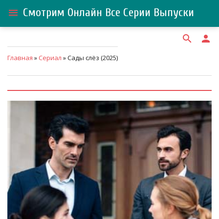
Смотрим Онлайн Все Серии Выпуски
menu
search
person
Главная
»
Сериал
» Сады слёз (2025)