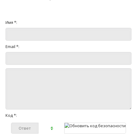
Имя *:
Email *:
Код *: