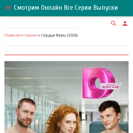
Смотрим Онлайн Все Серии Выпуски
menu
search
person
Главная
»
Сериал
» Сердце Веры (2026)