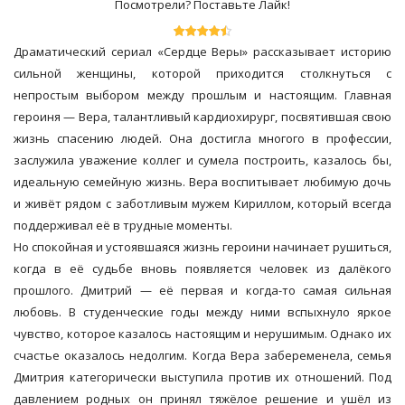
Посмотрели? Поставьте Лайк!
Драматический сериал «Сердце Веры» рассказывает историю
сильной женщины, которой приходится столкнуться с
непростым выбором между прошлым и настоящим. Главная
героиня — Вера, талантливый кардиохирург, посвятившая свою
жизнь спасению людей. Она достигла многого в профессии,
заслужила уважение коллег и сумела построить, казалось бы,
идеальную семейную жизнь. Вера воспитывает любимую дочь
и живёт рядом с заботливым мужем Кириллом, который всегда
поддерживал её в трудные моменты.
Но спокойная и устоявшаяся жизнь героини начинает рушиться,
когда в её судьбе вновь появляется человек из далёкого
прошлого. Дмитрий — её первая и когда-то самая сильная
любовь. В студенческие годы между ними вспыхнуло яркое
чувство, которое казалось настоящим и нерушимым. Однако их
счастье оказалось недолгим. Когда Вера забеременела, семья
Дмитрия категорически выступила против их отношений. Под
давлением родных он принял тяжёлое решение и ушёл из