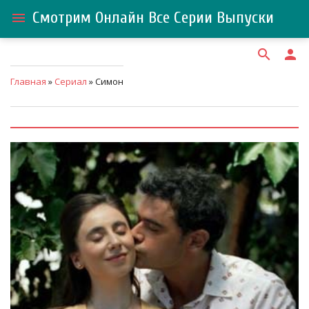
Смотрим Онлайн Все Серии Выпуски
menu
search
person
Главная
»
Сериал
» Симон