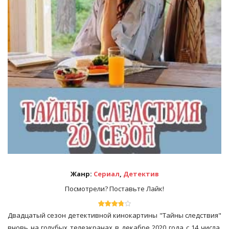
Жанр:
Сериал
,
Детектив
Посмотрели? Поставьте Лайк!
Двадцатый сезон детективной кинокартины "Тайны следствия"
вновь на голубых телеэкранах в декабре 2020 года с 14 числа.