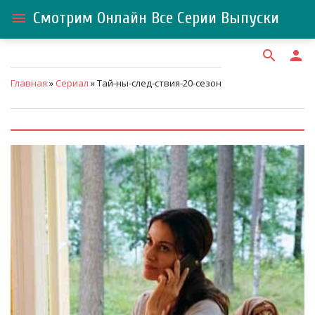
Смотрим Онлайн Все Серии Выпуски
menu
search
person
Главная
»
Сериал
» Тай-ны-след-ствия-20-сезон