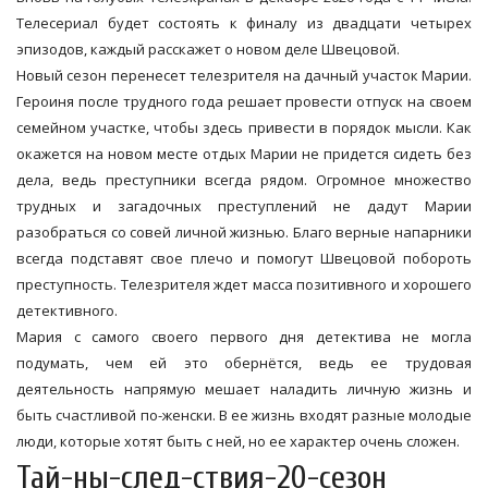
Телесериал будет состоять к финалу из двадцати четырех
эпизодов, каждый расскажет о новом деле Швецовой.
Новый сезон перенесет телезрителя на дачный участок Марии.
Героиня после трудного года решает провести отпуск на своем
семейном участке, чтобы здесь привести в порядок мысли. Как
окажется на новом месте отдых Марии не придется сидеть без
дела, ведь преступники всегда рядом. Огромное множество
трудных и загадочных преступлений не дадут Марии
разобраться со совей личной жизнью. Благо верные напарники
всегда подставят свое плечо и помогут Швецовой побороть
преступность. Телезрителя ждет масса позитивного и хорошего
детективного.
Мария с самого своего первого дня детектива не могла
подумать, чем ей это обернётся, ведь ее трудовая
деятельность напрямую мешает наладить личную жизнь и
быть счастливой по-женски. В ее жизнь входят разные молодые
люди, которые хотят быть с ней, но ее характер очень сложен.
Тай-ны-след-ствия-20-сезон