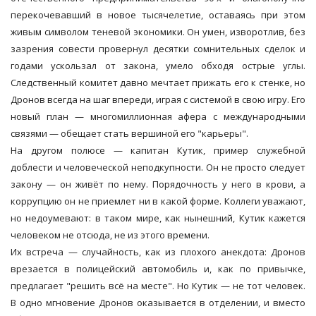
перекочевавший в новое тысячелетие, оставаясь при этом
живым символом теневой экономики. Он умен, изворотлив, без
зазрения совести провернул десятки сомнительных сделок и
годами ускользал от закона, умело обходя острые углы.
Следственный комитет давно мечтает прижать его к стенке, но
Дронов всегда на шаг впереди, играя с системой в свою игру. Его
новый план — многомиллионная афера с международными
связями — обещает стать вершиной его "карьеры".
На другом полюсе — капитан Кутик, пример служебной
доблести и человеческой неподкупности. Он не просто следует
закону — он живёт по нему. Порядочность у него в крови, а
коррупцию он не приемлет ни в какой форме. Коллеги уважают,
но недоумевают: в таком мире, как нынешний, Кутик кажется
человеком не отсюда, не из этого времени.
Их встреча — случайность, как из плохого анекдота: Дронов
врезается в полицейский автомобиль и, как по привычке,
предлагает "решить всё на месте". Но Кутик — не тот человек.
В одно мгновение Дронов оказывается в отделении, и вместо