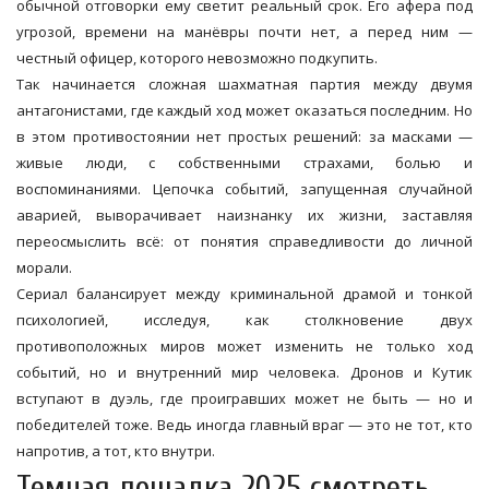
обычной отговорки ему светит реальный срок. Его афера под
угрозой, времени на манёвры почти нет, а перед ним —
честный офицер, которого невозможно подкупить.
Так начинается сложная шахматная партия между двумя
антагонистами, где каждый ход может оказаться последним. Но
в этом противостоянии нет простых решений: за масками —
живые люди, с собственными страхами, болью и
воспоминаниями. Цепочка событий, запущенная случайной
аварией, выворачивает наизнанку их жизни, заставляя
переосмыслить всё: от понятия справедливости до личной
морали.
Сериал балансирует между криминальной драмой и тонкой
психологией, исследуя, как столкновение двух
противоположных миров может изменить не только ход
событий, но и внутренний мир человека. Дронов и Кутик
вступают в дуэль, где проигравших может не быть — но и
победителей тоже. Ведь иногда главный враг — это не тот, кто
напротив, а тот, кто внутри.
Темная лошадка 2025 смотреть