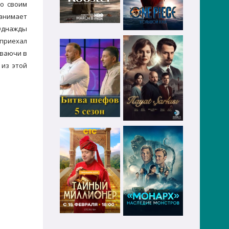
со своим
нанимает
 Однажды
 приехал
еваючи в
 из этой