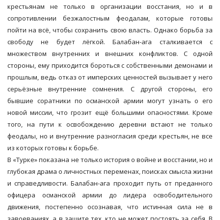
крестьянам не только в организации восстания, но и в
сопротивлении безжалостным феодалам, которые готовы
пойти на всё, чтобы сохранить свою власть. Однако борьба за
свободу не будет лёгкой. Балабан-ага сталкивается с
множеством внутренних и внешних конфликтов. С одной
стороны, ему приходится бороться с собственными демонами и
прошлым, ведь отказ от имперских ценностей вызывает у него
серьёзные внутренние сомнения. С другой стороны, его
бывшие соратники по османской армии могут узнать о его
новой миссии, что грозит ещё большими опасностями. Кроме
того, на пути к освобождению деревни встают не только
феодалы, но и внутренние разногласия среди крестьян, не все
из которых готовы к борьбе.
В «Турке» показана не только история о войне и восстании, но и
глубокая драма о личностных переменах, поисках смысла жизни
и справедливости. Балабан-ага проходит путь от преданного
офицера османской армии до лидера освободительного
движения, постепенно осознавая, что истинная сила не в
завоеваниях, а в защите тех, кто не может постоять за себя. В