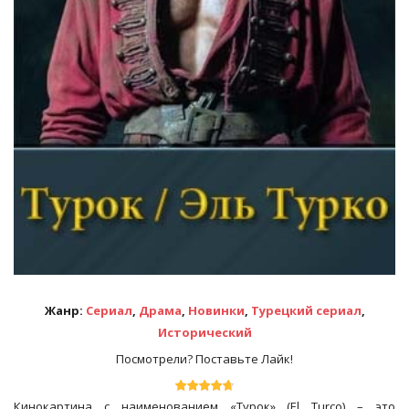
Жанр:
Сериал
,
Драма
,
Новинки
,
Турецкий сериал
,
Исторический
Посмотрели? Поставьте Лайк!
Кинокартина с наименованием «Турок» (El Turco) – это