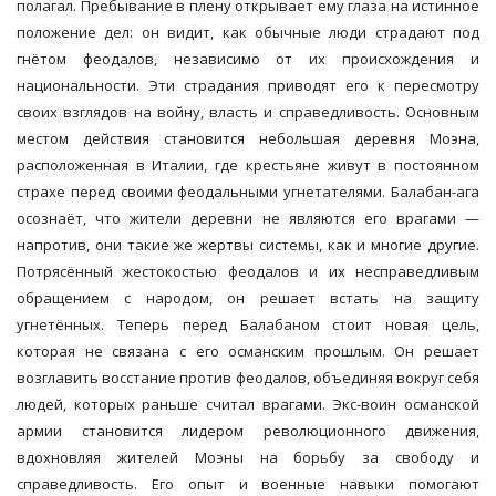
полагал. Пребывание в плену открывает ему глаза на истинное
положение дел: он видит, как обычные люди страдают под
гнётом феодалов, независимо от их происхождения и
национальности. Эти страдания приводят его к пересмотру
своих взглядов на войну, власть и справедливость. Основным
местом действия становится небольшая деревня Моэна,
расположенная в Италии, где крестьяне живут в постоянном
страхе перед своими феодальными угнетателями. Балабан-ага
осознаёт, что жители деревни не являются его врагами —
напротив, они такие же жертвы системы, как и многие другие.
Потрясённый жестокостью феодалов и их несправедливым
обращением с народом, он решает встать на защиту
угнетённых. Теперь перед Балабаном стоит новая цель,
которая не связана с его османским прошлым. Он решает
возглавить восстание против феодалов, объединяя вокруг себя
людей, которых раньше считал врагами. Экс-воин османской
армии становится лидером революционного движения,
вдохновляя жителей Моэны на борьбу за свободу и
справедливость. Его опыт и военные навыки помогают