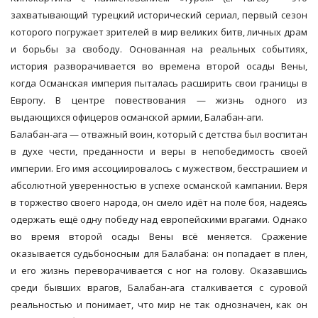
захватывающий турецкий исторический сериал, первый сезон
которого погружает зрителей в мир великих битв, личных драм
и борьбы за свободу. Основанная на реальных событиях,
история разворачивается во времена второй осады Вены,
когда Османская империя пыталась расширить свои границы в
Европу. В центре повествования — жизнь одного из
выдающихся офицеров османской армии, Балабан-аги.
Балабан-ага — отважный воин, который с детства был воспитан
в духе чести, преданности и веры в непобедимость своей
империи. Его имя ассоциировалось с мужеством, бесстрашием и
абсолютной уверенностью в успехе османской кампании. Веря
в торжество своего народа, он смело идёт на поле боя, надеясь
одержать ещё одну победу над европейскими врагами. Однако
во время второй осады Вены всё меняется. Сражение
оказывается судьбоносным для Балабана: он попадает в плен,
и его жизнь переворачивается с ног на голову. Оказавшись
среди бывших врагов, Балабан-ага сталкивается с суровой
реальностью и понимает, что мир не так однозначен, как он