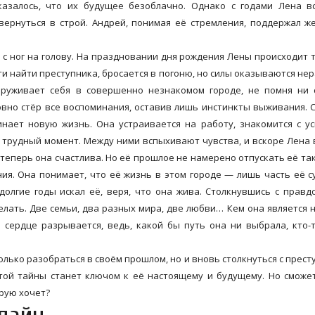
казалось, что их будущее безоблачно. Однако с годами Лена в
ернуться в строй. Андрей, понимая её стремления, поддержал ж
с ног на голову. На праздновании дня рождения Лены происходит 
и найти преступника, бросается в погоню, но силы оказываются не
аруживает себя в совершенно незнакомом городе, не помня ни 
ловно стёр все воспоминания, оставив лишь инстинкты выживания. 
инает новую жизнь. Она устраивается на работу, знакомится с 
 трудный момент. Между ними вспыхивают чувства, и вскоре Лена
о теперь она счастлива. Но её прошлое не намерено отпускать её так
я. Она понимает, что её жизнь в этом городе — лишь часть её с
олгие годы искал её, веря, что она жива. Столкнувшись с правд
лать. Две семьи, два разных мира, две любви… Кем она является 
 сердце разрывается, ведь, какой бы путь она ни выбрала, кто-
олько разобраться в своём прошлом, но и вновь столкнуться с прест
этой тайны станет ключом к её настоящему и будущему. Но сможе
орую хочет?