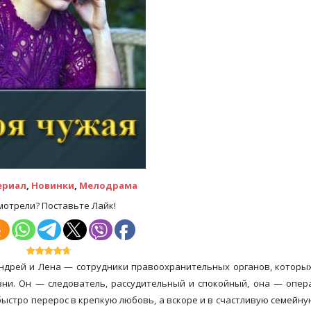
ериал
,
Новинки
,
Мелодрама
мотрели? Поставьте Лайк!
 Андрей и Лена — сотрудники правоохранительных органов, которы
изни. Он — следователь, рассудительный и спокойный, она — опер
ыстро перерос в крепкую любовь, а вскоре и в счастливую семейну