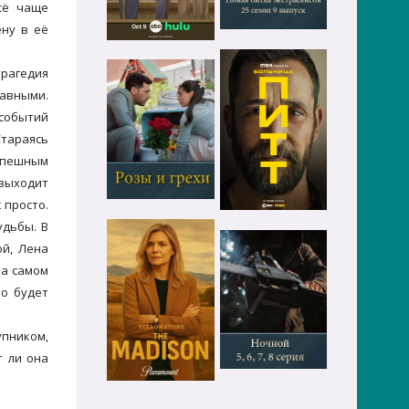
сё чаще
ену в её
трагедия
равными.
событий
Стараясь
успешным
 выходит
 просто.
удьбы. В
ой, Лена
на самом
то будет
упником,
т ли она