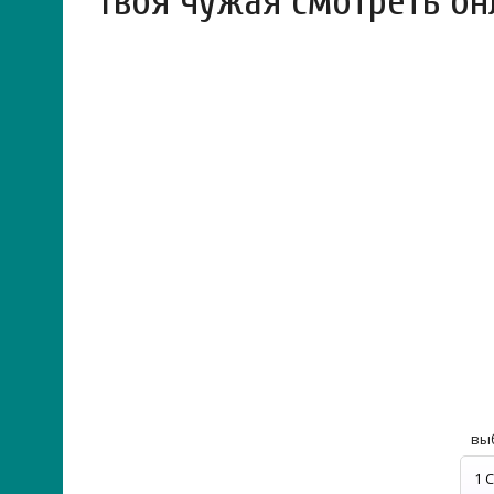
Твоя чужая смотреть он
вы