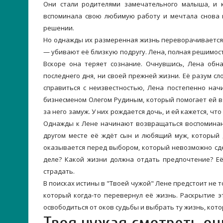
Они стали родителями замечательного малыша, и 
вспоминала свою любимую работу и мечтала снова в
решении.
Но однажды их размеренная жизнь переворачивается 
— убивают её близкую подругу. Лена, полная решимост
Вскоре она теряет сознание. Очнувшись, Лена обн
последнего дня, ни своей прежней жизни. Её разум с
справиться с неизвестностью, Лена постепенно нач
бизнесменом Олегом Рудиным, который помогает ей в
за него замуж. У них рождается дочь, и ей кажется, чт
Однажды к Лене начинают возвращаться воспоминани
другом месте её ждёт сын и любящий муж, который д
оказывается перед выбором, который невозможно сде
деле? Какой жизни должна отдать предпочтение? Её
страдать.
В поисках истины в "Твоей чужой" Лене предстоит не т
который когда-то перевернул её жизнь. Раскрытие 
освободиться от оков судьбы и выбрать ту жизнь, кот