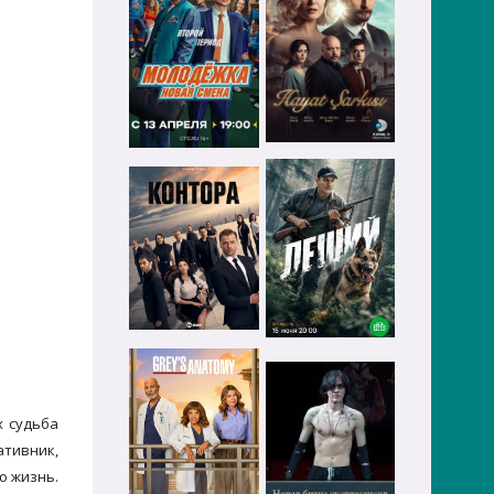
х судьба
ативник,
ю жизнь.