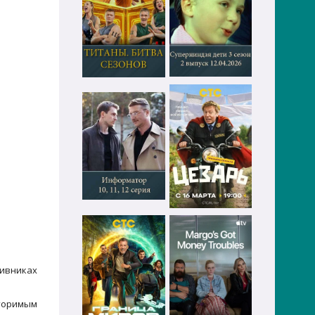
ивниках
вторимым