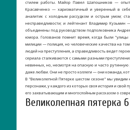
стилем работы. Майор Павел Шапошников — опытн
Красавченко — харизматичный и уверенный в себе
аналитик с холодным рассудком и острым умом; с
несправедливости; и лейтенант Владимир Кузьмин —
объединены под руководством подполковника Андрея
юмора. Голованов помнит время, когда были "улицы 
милиции — полиция, но человеческие качества на том 
людей на преступления, а справедливость ведет герое
сериала сталкиваются с самыми разными преступлени
невинных, но, несмотря на опасную и часто рутинную 
даже любви. Они не просто коллеги — они команда, ко
В "Великолепной Пятерке шестом сезоне" мы увидим 
персонажи, у каждого из которых своя история и свой п
его захватывающим и многослойным рассказом о совр
Великолепная пятерка 6