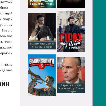
Дмитрий
убнов —
ерпящий
ых людей
чувством
. Вместо
 толкают
нь герои
защищают
держки и
 и яркие
о делает
айн