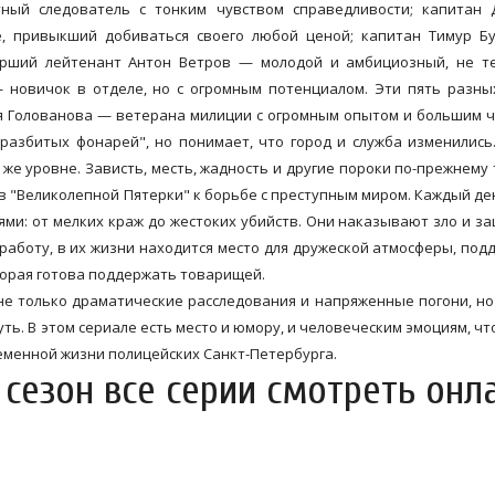
ый следователь с тонким чувством справедливости; капитан 
, привыкший добиваться своего любой ценой; капитан Тимур Б
тарший лейтенант Антон Ветров — молодой и амбициозный, не т
 новичок в отделе, но с огромным потенциалом. Эти пять разн
 Голованова — ветерана милиции с огромным опытом и большим 
разбитых фонарей", но понимает, что город и служба изменились
же уровне. Зависть, месть, жадность и другие пороки по-прежнему
в "Великолепной Пятерки" к борьбе с преступным миром. Каждый де
ями: от мелких краж до жестоких убийств. Они наказывают зло и 
работу, в их жизни находится место для дружеской атмосферы, под
торая готова поддержать товарищей.
не только драматические расследования и напряженные погони, но
уть. В этом сериале есть место и юмору, и человеческим эмоциям, чт
еменной жизни полицейских Санкт-Петербурга.
 сезон все серии смотреть онл