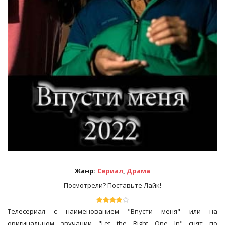
Жанр:
Сериал
,
Драма
Посмотрели? Поставьте Лайк!
Телесериал с наименованием "Впусти меня" или на
оригинальном звучании "Let the Right One In" снят по