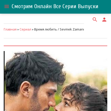
Смотрим Онлайн Все Серии Выпуски
menu
search
person
Главная
»
Сериал
» Время любить / Sevmek Zamanı