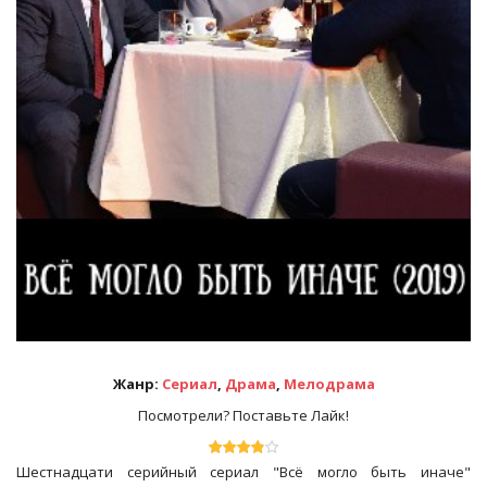
Жанр:
Сериал
,
Драма
,
Мелодрама
Посмотрели? Поставьте Лайк!
Шестнадцати серийный сериал "Всё могло быть иначе"