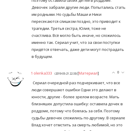
поэтому оставила своих детей в роддоме.
Девочек забрали другие люди. Попытались стать
им родными. Но судьбы Маши и Ники
пересекаются слишком поздно, это приводит к
трагедии. Третья сестра, Юлия, тоже не
счастлива. Всё могло быть иначе, но сложилось
именно так. Сериал учит, что за свои поступки
придётся отвечать, даже дети могут пострадать
в будущем.
1
olenka333
[
Материал
]
0
(2019-05-21 22:33)
Сериал очередной раз подчеркивает, что все
люди совершают ошибки Одни это делают в
юности, другие - более зрелом возрасте. Мать
близняшек допустила ошибку: оставила дочек в
роддоме, потому что боялась за себя. Поэтому
судьбы девочек сложились по-другому. В сериале
Влад хочет отмстить за смерть любимой, но это