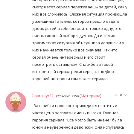
смотря этот сериал переживаешь за детей, как у
них все сложилось. Сложная ситуация произошла
у женщины Татьяны. которой пришло отдать
двоих детей а себе оставить только одну, это
очень сложный выбор я думаю. Да и только
трагическая ситуация объединила девушек и у
них начинается только все сначала. Так что
сериал очень интересный и его стоит
посмотреть остальным. Спасибо за такой
интересный сериал режиссеры, за подбор
хороший актеров и сам сюжет сериала.
2
natalityr32
[
Материал
]
0
(2019-05-21 23:51)
За ошибки прошлого приходится платить и
часто цена расплаты очень высока. Главная
героиня сериала "Всё могло быть иначе" была
юной и неуверенной девочкой. Она испугалась,