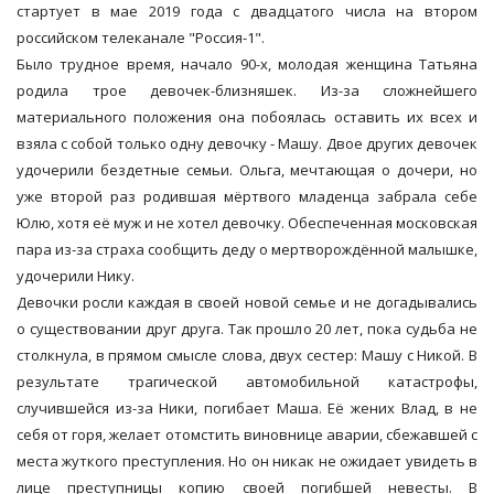
стартует в мае 2019 года с двадцатого числа на втором
российском телеканале "Россия-1".
Было трудное время, начало 90-х, молодая женщина Татьяна
родила трое девочек-близняшек. Из-за сложнейшего
материального положения она побоялась оставить их всех и
взяла с собой только одну девочку - Машу. Двое других девочек
удочерили бездетные семьи. Ольга, мечтающая о дочери, но
уже второй раз родившая мёртвого младенца забрала себе
Юлю, хотя её муж и не хотел девочку. Обеспеченная московская
пара из-за страха сообщить деду о мертворождённой малышке,
удочерили Нику.
Девочки росли каждая в своей новой семье и не догадывались
о существовании друг друга. Так прошло 20 лет, пока судьба не
столкнула, в прямом смысле слова, двух сестер: Машу с Никой. В
результате трагической автомобильной катастрофы,
случившейся из-за Ники, погибает Маша. Её жених Влад, в не
себя от горя, желает отомстить виновнице аварии, сбежавшей с
места жуткого преступления. Но он никак не ожидает увидеть в
лице преступницы копию своей погибшей невесты. В