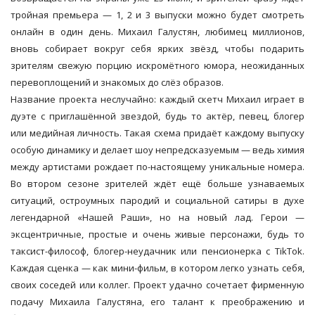
тройная премьера — 1, 2 и 3 выпуски можно будет смотреть
онлайн в один день. Михаил Галустян, любимец миллионов,
вновь собирает вокруг себя ярких звёзд, чтобы подарить
зрителям свежую порцию искромётного юмора, неожиданных
перевоплощений и знакомых до слёз образов.
Название проекта неслучайно: каждый скетч Михаил играет в
дуэте с приглашённой звездой, будь то актёр, певец, блогер
или медийная личность. Такая схема придаёт каждому выпуску
особую динамику и делает шоу непредсказуемым — ведь химия
между артистами рождает по-настоящему уникальные номера.
Во втором сезоне зрителей ждёт ещё больше узнаваемых
ситуаций, остроумных пародий и социальной сатиры в духе
легендарной «Нашей Раши», но на новый лад. Герои —
эксцентричные, простые и очень живые персонажи, будь то
таксист-философ, блогер-неудачник или пенсионерка с TikTok.
Каждая сценка — как мини-фильм, в котором легко узнать себя,
своих соседей или коллег. Проект удачно сочетает фирменную
подачу Михаила Галустяна, его талант к преображению и