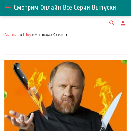
Смотрим Онлайн Все Серии Выпуски
menu
search
person
Главная
»
Шоу
» На ножах 9 сезон