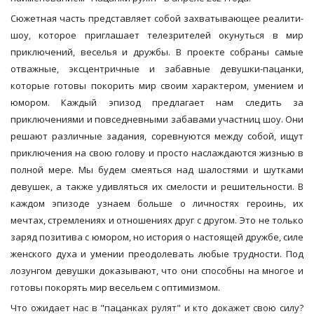
Сюжетная часть представляет собой захватывающее реалити-
шоу, которое приглашает телезрителей окунуться в мир
приключений, веселья и дружбы. В проекте собраны самые
отважные, эксцентричные и забавные девушки-пацанки,
которые готовы покорить мир своим характером, умением и
юмором. Каждый эпизод предлагает нам следить за
приключениями и повседневными забавами участниц шоу. Они
решают различные задания, соревнуются между собой, ищут
приключения на свою голову и просто наслаждаются жизнью в
полной мере. Мы будем смеяться над шалостями и шутками
девушек, а также удивляться их смелости и решительности. В
каждом эпизоде узнаем больше о личностях героинь, их
мечтах, стремлениях и отношениях друг с другом. Это не только
заряд позитива с юмором, но история о настоящей дружбе, силе
женского духа и умении преодолевать любые трудности. Под
лозунгом девушки доказывают, что они способны на многое и
готовы покорять мир весельем с оптимизмом.
Что ожидает нас в "пацанках рулят" и кто докажет свою силу?