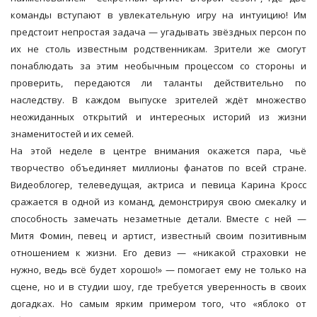
команды вступают в увлекательную игру на интуицию! Им
предстоит непростая задача — угадывать звёздных персон по
их не столь известным родственникам. Зрители же смогут
понаблюдать за этим необычным процессом со стороны и
проверить, передаются ли таланты действительно по
наследству. В каждом выпуске зрителей ждёт множество
неожиданных открытий и интересных историй из жизни
знаменитостей и их семей.
На этой неделе в центре внимания окажется пара, чьё
творчество объединяет миллионы фанатов по всей стране.
Видеоблогер, телеведущая, актриса и певица Карина Кросс
сражается в одной из команд, демонстрируя свою смекалку и
способность замечать незаметные детали. Вместе с ней —
Митя Фомин, певец и артист, известный своим позитивным
отношением к жизни. Его девиз — «никакой страховки не
нужно, ведь всё будет хорошо!» — помогает ему не только на
сцене, но и в студии шоу, где требуется уверенность в своих
догадках. Но самым ярким примером того, что «яблоко от