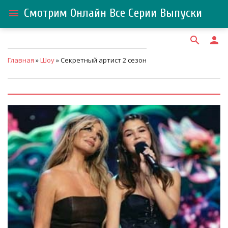
Смотрим Онлайн Все Серии Выпуски
menu
search
person
Главная
»
Шоу
» Секретный артист 2 сезон