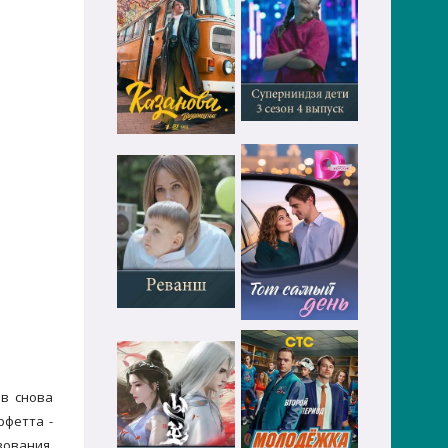
в снова
рфетта -
вования.