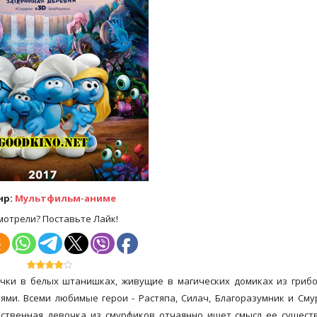
нр:
Мультфильм-аниме
мотрели? Поставьте Лайк!
ки в белых штанишках, живущие в магических домиках из грибо
ми. Всеми любимые герои - Растяпа, Силач, Благоразумник и Сму
ственная девочка из смурфиков отчаянно ищет смысл ее сущест