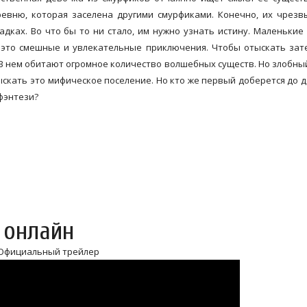
евню, которая заселена другими смурфиками. Конечно, их чрез
дках. Во что бы то ни стало, им нужно узнать истину. Маленькие
- это смешные и увлекательные приключения. Чтобы отыскать за
 В нем обитают огромное количество волшебных существ. Но злобны
ыскать это мифическое поселение. Но кто же первый доберется до 
 фэнтези?
 онлайн
Официальный трейлер