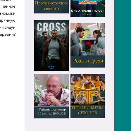
вычайное
 гномики
терянную
й колдун
деревни?