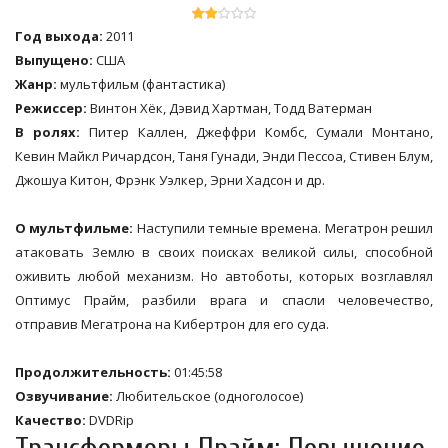
Год выхода:
2011
Выпущено:
США
Жанр:
мультфильм (фантастика)
Режиссер:
Винтон Хёк, Дэвид Хартман, Тодд Ватерман
В ролях:
Питер Каллен, Джеффри Комбс, Сумали Монтано,
Кевин Майкл Ричардсон, Таня Гунади, Энди Пессоа, Стивен Блум,
Джошуа Китон, Фрэнк Уэлкер, Эрни Хадсон и др.
О мультфильме:
Наступили темные времена. Мегатрон решил
атаковать Землю в своих поисках великой силы, способной
оживить любой механизм. Но автоботы, которых возглавлял
Оптимус Прайм, разбили врага и спасли человечество,
отправив Мегатрона на Кибертрон для его суда.
Продолжительность:
01:45:58
Озвучивание:
Любительское (одноголосое)
Качество:
DVDRip