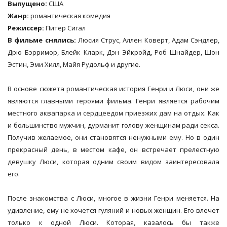
Выпущено:
США
Жанр:
романтическая комедия
Режиссер:
Питер Сигал
В фильме снялись:
Люсия Струс, Аллен Коверт, Адам Сэндлер,
Дрю Бэрримор, Блейк Кларк, Дэн Эйкройд, Роб Шнайдер, Шон
Эстин, Эми Хилл, Майя Рудольф и другие.
В основе сюжета романтическая история Генри и Люси, они же
являются главными героями фильма. Генри является рабочим
местного аквапарка и сердцеедом приезжих дам на отдых. Как
и большинство мужчин, дурманит голову женщинам ради секса.
Получив желаемое, они становятся ненужными ему. Но в один
прекрасный день, в местом кафе, он встречает прелестную
девушку Люси, которая одним своим видом заинтересовала
его.
После знакомства с Люси, многое в жизни Генри меняется. На
удивление, ему не хочется гуляний и новых женщин. Его влечет
только к одной Люси. Которая, казалось бы также