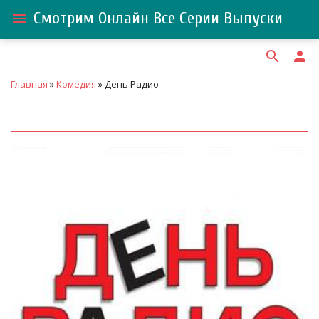
Смотрим Онлайн Все Серии Выпуски
menu
search
person
Главная
»
Комедия
» День Радио